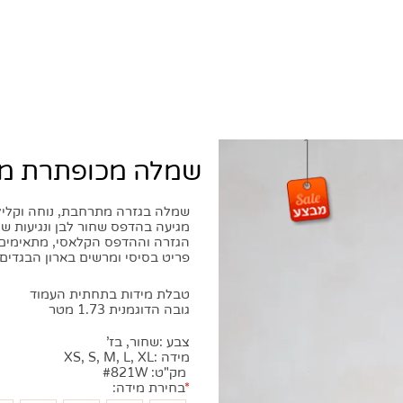
שמלה מכופתרת מידי
שמלה בגזרה מתרחבת, נוחה וקלילה. ת
מגיעה בהדפס שחור לבן ונגיעות של צב
הגזרה וההדפס הקלאסי, מתאימים את 
פריט בסיסי ומרשים בארון הבגדים הק
טבלת מידות בתחתית העמוד
גובה הדוגמנית 1.73 מטר
צבע :
שחור
, בז'
מידה :
, XL
, L
, M
, S
XS
מק"ט:
#821W