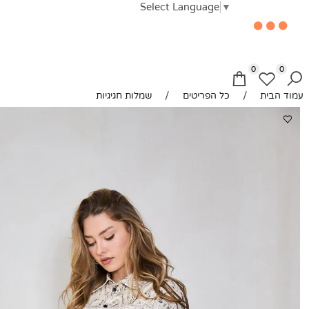
Select Language
▼
0
/
/
ית
כל הפריטים
שמלות חגיגיות
ת
יטים
ציה
ה
ת
ות
ת