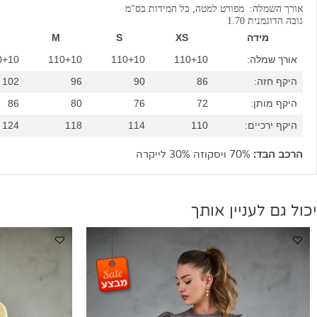
ואורכים
השמלה: מפורט למטה, כל המידות בס"מ
גמנית 1.70
מידה
XS
S
M
L
 שמלה:
110+10
110+10
110+10
110+10
 חזה:
86
90
96
102
 מותן:
72
76
80
86
ירכיים:
110
114
118
124
הבד:
70% ויסקוזה 30% לייקרה
ם לעניין אותך