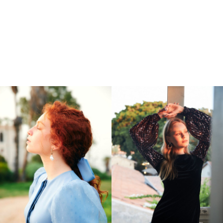
היר
369
₪