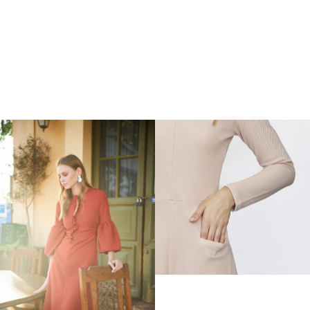
שמלת פרחים רי
שמלת נצנץ שחור ורוד
419
299
₪
₪