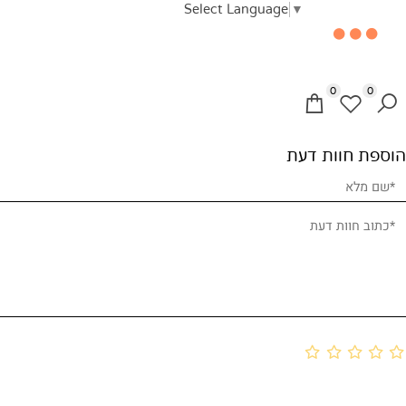
Select Language
▼
0
ת
חוות דעת
יטים
ציה
ה
ת
ות
ת