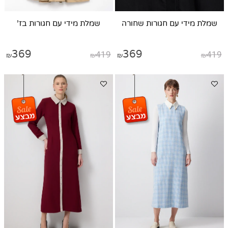
הריון
והנקה
שמלת מידי עם חגורות שחורה
שמלת מידי עם חגורות בז'
מבצעים
חצאיות
369
419
369
419
₪
₪
₪
₪
תחרות
שמלה
בול!
מכירות
פופ-אפ
ברחבי
הארץ
צור
קשר
אודות
תקנון