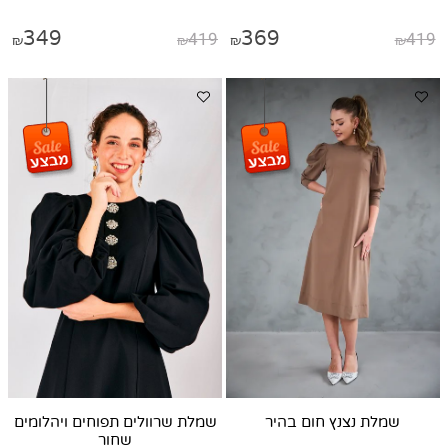
349
419
369
419
₪
₪
₪
₪
שמלת נצנץ חום בהיר
שמלת שרוולים תפוחים ויהלומים
שחור