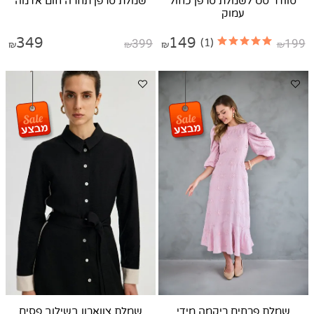
סוודר סט לשמלת סרפן כחול
שמלת סרפן תחרה חום אדמה
עמוק
349
399
149
199
(1)
₪
₪
₪
₪
שמלת פרחים ריקמה מידי
שמלת צווארון בשילוב פסים