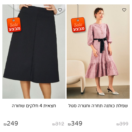
שמלת כותנה תחרה וחגורה סגול
חצאית 4 חלקים שחורה
249
312
349
399
₪
₪
₪
₪