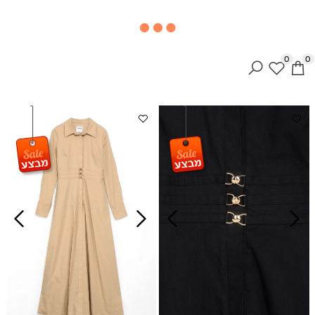
×
0
0
דף
הבית
כל
הפריטים
קולקציה
חדשה
שמלות
חגיגיות
שמלות
יום
יום