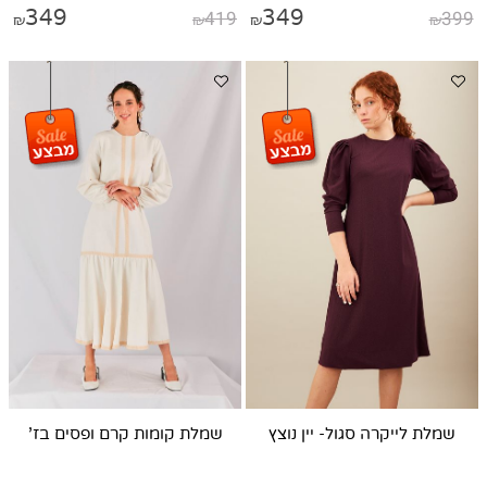
349
419
349
399
₪
₪
₪
₪
שמלת לייקרה סגול- יין נוצץ
שמלת קומות קרם ופסים בז'