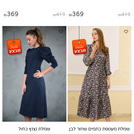
369
419
369
419
₪
₪
₪
₪
שמלת מעטפת כתמים שחור לבן
שמלת נצנץ כחול