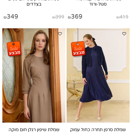
סגול-ורוד
בצדדים
349
399
369
419
₪
₪
₪
₪
שמלת סרפן תחרה כחול עמוק
שמלת שיפון רגלן חום מוקה