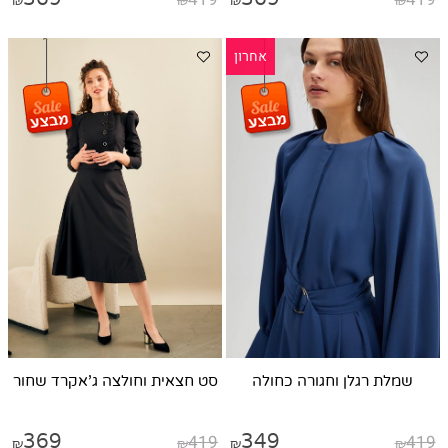
₪
₪
₪
₪
אחרון
שמלת רגלן וחגורה כחולה
סט חצאית וחולצה ג'אקרד שחור
369
419
349
419
₪
₪
₪
₪