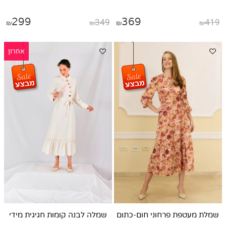
299
349
369
419
₪
₪
₪
₪
אחרון
שמלת מעטפת פרחוני חום-כתום
שמלה לבנה קומות חגיגית מידי