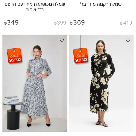
שמלת רקמה מידי בז'
שמלה מכופתרת מידי עם הדפס
בז'-שחור
349
399
369
419
₪
₪
₪
₪