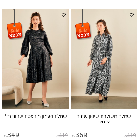
שמלה משולבת שיפון שחור
שמלת פעמון מודפסת שחור בז'
פרחים
349
419
369
419
₪
₪
₪
₪