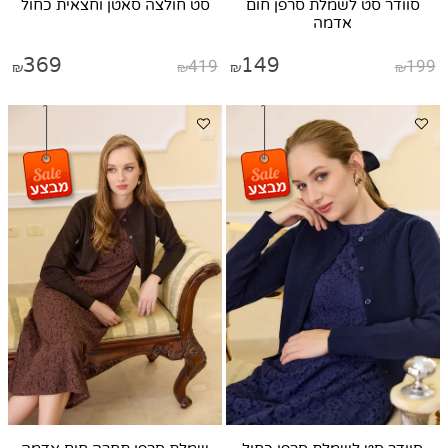
סוודר סט לשמלת סרפן חום
סט חולצה סאטן וחצאית כחול
אדמה
369
419
149
199
₪
₪
₪
₪