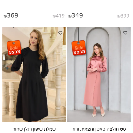
369
419
349
399
₪
₪
₪
₪
סט חולצה סאטן וחצאית ורוד
שמלת שיפון רגלן שחור