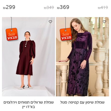
299
349
369
419
₪
₪
₪
₪
שמלת שיפון עם קטיפה סגול
שמלת שרוולים תפוחים ויהלומים
בורדו יין