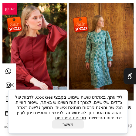
אחרון
✕
לידיעתך, באתרנו נעשה שימוש בקבצי Cookies, לרבות של
צדדים שלישיים, לצורך ניתוח השימוש באתר, שיפור חוויית
שמלה ויסקוזה מודפסת ריבועים
שמלת סאטן אפרט חמרה
הגלישה והצגת פרסום מותאם אישית. המשך גלישה באתר
ירוק
מהווה את הסכמתך לשימוש זה. לפרטים נוספים ניתן לעיין
במדיניות הפרטיות.
מדיניות הפרטיות
מאשר
319
419
349
399
₪
₪
₪
₪